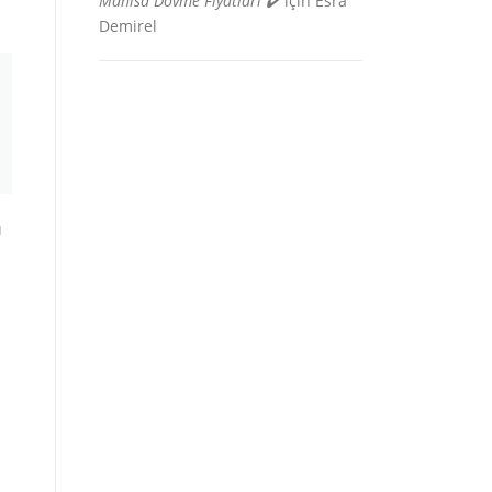
Manisa Dövme Fiyatları ✔️
için
Esra
Demirel
ı