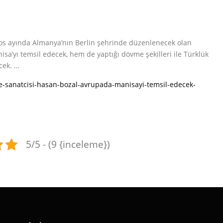
s ayında Almanya’nın Berlin şehrinde düzenlenecek olan
sa’yı temsil edecek, hem de yaptığı dövme şekilleri ile Türklük
cek. …
sanatcisi-hasan-bozal-avrupada-manisayi-temsil-edecek-
5/5 - (9 {inceleme})