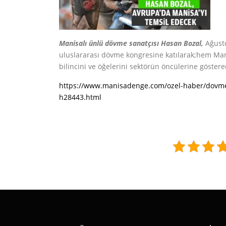
Manisalı ünlü dövme sanatçısı Hasan Bozal,
Ağusto
uluslararası dövme kongresine katılarak;hem Mani
bilincini ve öğelerini sektörün öncülerine göstere
https://www.manisadenge.com/ozel-haber/dovme-
h28443.html