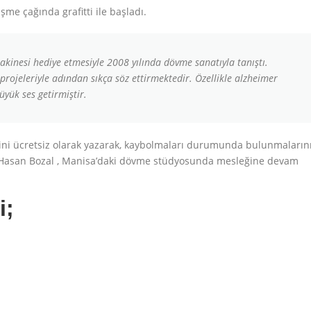
şme çağında grafitti ile başladı.
inesi hediye etmesiyle 2008 yılında dövme sanatıyla tanıştı.
projeleriyle adından sıkça söz ettirmektedir. Özellikle alzheimer
üyük ses getirmiştir.
lerini ücretsiz olarak yazarak, kaybolmaları durumunda bulunmaların
. Hasan Bozal , Manisa’daki dövme stüdyosunda mesleğine devam
i;