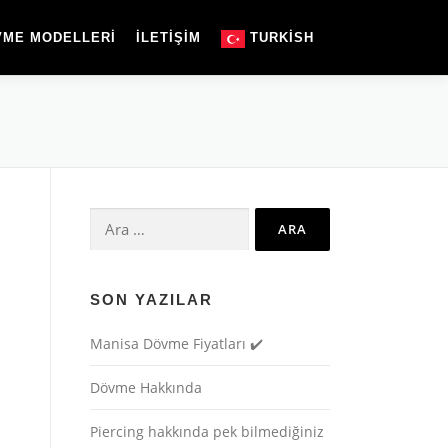
VME MODELLERİ
İLETİŞİM
TURKISH
Arabic
English
German
Arama:
Turkish
SON YAZILAR
Manisa Dövme Fiyatları ✔️
Dövme Hakkında
Piercing hakkında pek bilmediğiniz