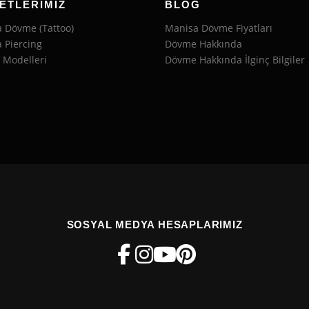
ETLERIMIZ
BLOG
 Dövme (Tattoo)
Manisa Dövme Fiyatları
 Piercing
Dövme Hakkında
Modelleri
Dövme Hakkında İlginç Bilgiler
SOSYAL MEDYA HESAPLARIMIZ