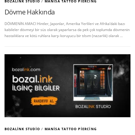
BOZALINK STUDIO
/
MANISA TATTOO PIERCING
Dövme Hakkında
DÖVMENİN AMACI Hintler, Japonlar, Amerika Yerlileri ve Afrika’daki bazı
kabileler dövmeyi bir süs olarak yaparlarsa da pek çok toplumda dövmenin
hastalıklara ve kötü ruhlara karşı koruyucu bir tılsım (nazarlık) olarak …
BOZALINK STUDIO
/
MANISA TATTOO PIERCING