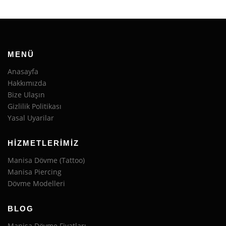
MENÜ
Anasayfa
Hakkımızda
Bize Ulaşın
Gizlilik Politikası
Yasal Uyarilar
HIZMETLERIMIZ
Manisa Dövme (Tattoo)
Manisa Piercing
Dövme Modelleri
BLOG
Manisa Dövme Fiyatları