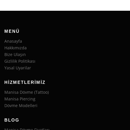
MENÜ
Anasayfa
Hakkımızda
Bize Ulaşın
Gizlilik Politikası
Yasal Uyarilar
HIZMETLERIMIZ
Manisa Dövme (Tattoo)
Manisa Piercing
Dövme Modelleri
BLOG
Manisa Dövme Fiyatları