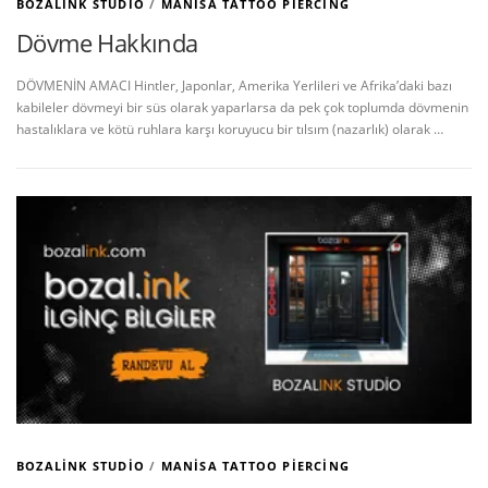
BOZALINK STUDIO
/
MANISA TATTOO PIERCING
Dövme Hakkında
DÖVMENİN AMACI Hintler, Japonlar, Amerika Yerlileri ve Afrika’daki bazı
kabileler dövmeyi bir süs olarak yaparlarsa da pek çok toplumda dövmenin
hastalıklara ve kötü ruhlara karşı koruyucu bir tılsım (nazarlık) olarak …
BOZALINK STUDIO
/
MANISA TATTOO PIERCING